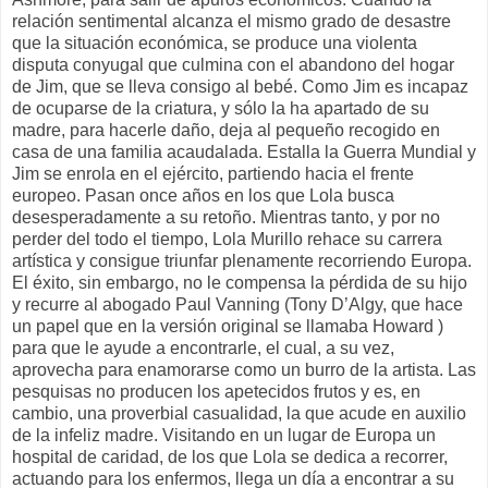
relación sentimental alcanza el mismo grado de desastre
que la situación económica, se produce una violenta
disputa conyugal que culmina con el abandono del hogar
de Jim, que se lleva consigo al bebé. Como Jim es incapaz
de ocuparse de la criatura, y sólo la ha apartado de su
madre, para hacerle daño, deja al pequeño recogido en
casa de una familia acaudalada. Estalla la Guerra Mundial y
Jim se enrola en el ejército, partiendo hacia el frente
europeo. Pasan once años en los que Lola busca
desesperadamente a su retoño. Mientras tanto, y por no
perder del todo el tiempo, Lola Murillo rehace su carrera
artística y consigue triunfar plenamente recorriendo Europa.
El éxito, sin embargo, no le compensa la pérdida de su hijo
y recurre al abogado Paul Vanning (Tony D’Algy, que hace
un papel que en la versión original se llamaba Howard )
para que le ayude a encontrarle, el cual, a su vez,
aprovecha para enamorarse como un burro de la artista. Las
pesquisas no producen los apetecidos frutos y es, en
cambio, una proverbial casualidad, la que acude en auxilio
de la infeliz madre. Visitando en un lugar de Europa un
hospital de caridad, de los que Lola se dedica a recorrer,
actuando para los enfermos, llega un día a encontrar a su