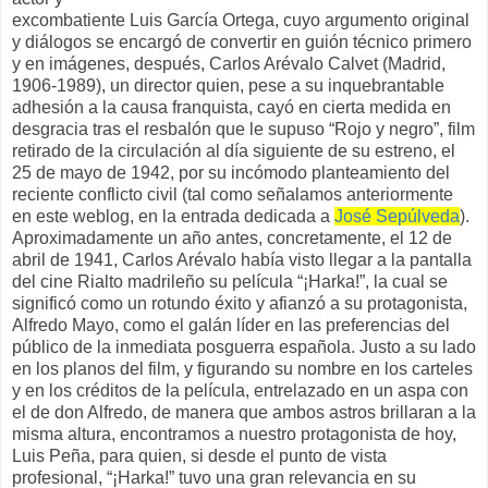
excombatiente Luis García Ortega, cuyo argumento original
y diálogos se encargó de convertir en guión técnico primero
y en imágenes, después, Carlos Arévalo Calvet (Madrid,
1906-1989), un director quien, pese a su inquebrantable
adhesión a la causa franquista, cayó en cierta medida en
desgracia tras el resbalón que le supuso “Rojo y negro”, film
retirado de la circulación al día siguiente de su estreno, el
25 de mayo de 1942, por su incómodo planteamiento del
reciente conflicto civil (tal como señalamos anteriormente
en este weblog, en la entrada dedicada a
José Sepúlveda
).
Aproximadamente un año antes, concretamente, el 12 de
abril de 1941, Carlos Arévalo había visto llegar a la pantalla
del cine Rialto madrileño su película “¡Harka!”, la cual se
significó como un rotundo éxito y afianzó a su protagonista,
Alfredo Mayo, como el galán líder en las preferencias del
público de la inmediata posguerra española. Justo a su lado
en los planos del film, y figurando su nombre en los carteles
y en los créditos de la película, entrelazado en un aspa con
el de don Alfredo, de manera que ambos astros brillaran a la
misma altura, encontramos a nuestro protagonista de hoy,
Luis Peña, para quien, si desde el punto de vista
profesional, “¡Harka!” tuvo una gran relevancia en su