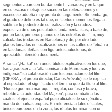
segmentos aparecen burdamente hilvanados, y en la que
en su escaso metraje se suceden las reiteraciones y el
exceso se adueña muy pronto del argumento. Sin embargo,
el grado de delirio es tal que, en ciertos momentos llega a
sublimar lo pedestre de su realización y la crudeza
expositiva de unos postulados fundamentalistas, a base de,
por un lado, primeros planos de las estrellas del film, muy
calculados (rodados en Barcelona) y de, por otro lado,
planos tomados en localizaciones en las calles de Tetuán o
en las dunas rifeñas, con figurantes autóctonos, de
apreciable intención documental.
Arranca “¡Harka!” con unos rótulos explicativos en los que,
tras agradecer a la “alta comisaría de Marruecos y fuerzas
indígenas” su colaboración con los productores del film
(CIFESA y el propio director, Carlos Arévalo), se le explica
al espectador el significado del término que da título al film:
“Hueste guerrera marroquí, irregular, confusa y brava,
rebelde a la autoridad del Majzen”, para combatir a las
cuales, el ejército español puso oficiales de su ejército al
mando de harkas propias. En referencia a tales oficiales,
únicos europeos en la zona, los rótulos terminan con un