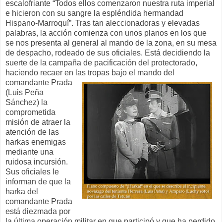
escalofriante “Todos ellos comenzaron nuestra ruta imperial
e hicieron con su sangre la espléndida hermandad
Hispano-Marroquí”. Tras tan aleccionadoras y elevadas
palabras, la acción comienza con unos planos en los que
se nos presenta al general al mando de la zona, en su mesa
de despacho, rodeado de sus oficiales. Está decidiendo la
suerte de la campaña de pacificación del protectorado,
haciendo recaer en las tropas bajo el mando del
comandante Prada
(Luis Peña
Sánchez) la
comprometida
misión de atraer la
atención de las
harkas enemigas
mediante una
ruidosa incursión.
Sus oficiales le
informan de que la
harka del
comandante Prada
está diezmada por
la última operación militar en que participó y que ha perdido