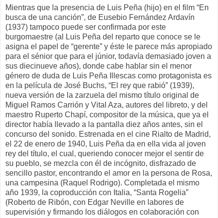
Mientras que la presencia de Luis Peña (hijo) en el film “En
busca de una canción”, de Eusebio Fernández Ardavín
(1937) tampoco puede ser confirmada por este
burgomaestre (al Luis Peña del reparto que conoce se le
asigna el papel de “gerente” y éste le parece más apropiado
para el sénior que para el júnior, todavía demasiado joven a
sus diecinueve años), donde cabe hablar sin el menor
género de duda de Luis Peña Illescas como protagonista es
en la película de José Buchs, “El rey que rabió” (1939),
nueva versión de la zarzuela del mismo título original de
Miguel Ramos Carrión y Vital Aza, autores del libreto,
y del
maestro Ruperto Chapí, compositor de la música, que ya el
director había llevado a la pantalla diez años antes, sin el
concurso del sonido. Estrenada en el cine Rialto de Madrid,
el 22 de enero de 1940, Luis Peña da en ella vida al joven
rey del título, el cual, queriendo conocer mejor el sentir de
su pueblo, se mezcla con él de incógnito, disfrazado de
sencillo pastor, encontrando el amor en la persona de Rosa,
una campesina (Raquel Rodrigo). Completada el mismo
año 1939, la coproducción con Italia, “Santa Rogelia”
(Roberto de Ribón, con Edgar Neville en labores de
supervisión y firmando los diálogos en colaboración con