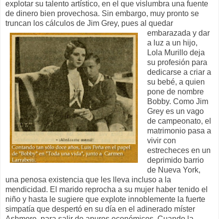
explotar su talento artístico, en el que vislumbra una fuente
de dinero bien provechosa. Sin embargo, muy pronto se
truncan los cálculos de Jim Grey, pues al quedar
embarazada y dar
a luz a un hijo,
Lola Murillo deja
su profesión para
dedicarse a criar a
su bebé, a quien
pone de nombre
Bobby. Como Jim
Grey es un vago
de campeonato, el
matrimonio pasa a
vivir con
estrecheces en un
deprimido barrio
de Nueva York,
una penosa existencia que les lleva incluso a la
mendicidad. El marido reprocha a su mujer haber tenido el
niño y hasta le sugiere que explote innoblemente la fuerte
simpatía que despertó en su día en el adinerado míster
Ashmore, para salir de apuros económicos. Cuando la