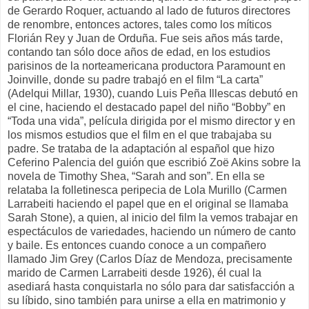
de Gerardo Roquer, actuando al lado de futuros directores
de renombre, entonces actores, tales como los míticos
Florián Rey y Juan de Orduña. Fue seis años más tarde,
contando tan sólo doce años de edad, en los estudios
parisinos de la norteamericana productora Paramount en
Joinville, donde su padre trabajó en el film “La carta”
(Adelqui Millar, 1930),
cuando Luis Peña Illescas debutó en
el cine, haciendo el destacado papel del niño “Bobby” en
“Toda una vida”, película dirigida por el mismo director y en
los mismos estudios que el film en el que trabajaba su
padre. Se trataba de la adaptación al español que hizo
Ceferino Palencia del guión que escribió Zoë Akins sobre la
novela de Timothy Shea, “Sarah and son”. En ella se
relataba la folletinesca peripecia de Lola Murillo (Carmen
Larrabeiti haciendo el papel que en el original se llamaba
Sarah Stone), a quien, al inicio del film la vemos trabajar en
espectáculos de variedades, haciendo un número de canto
y baile. Es entonces cuando conoce a un compañero
llamado Jim Grey (Carlos Díaz de Mendoza, precisamente
marido de Carmen Larrabeiti desde 1926), él cual la
asediará hasta conquistarla no sólo para dar satisfacción a
su líbido, sino también para unirse a ella en matrimonio y