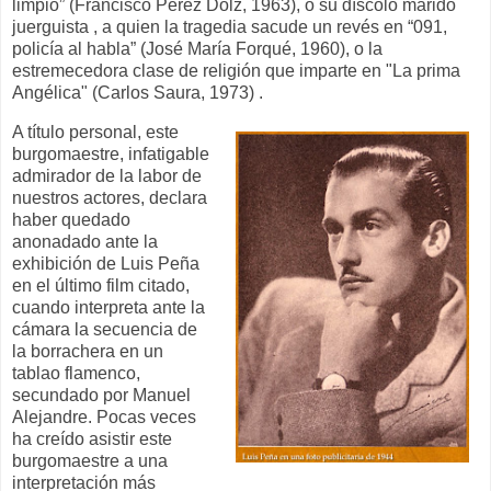
limpio” (Francisco Pérez Dolz, 1963), o su díscolo marido
juerguista , a quien la tragedia sacude un revés en “091,
policía al habla” (José María Forqué, 1960), o la
estremecedora clase de religión que imparte en "La prima
Angélica" (Carlos Saura, 1973) .
A título personal, este
burgomaestre, infatigable
admirador de la labor de
nuestros actores, declara
haber quedado
anonadado ante la
exhibición de Luis Peña
en el último film citado,
cuando interpreta ante la
cámara la secuencia de
la borrachera en un
tablao flamenco,
secundado por Manuel
Alejandre. Pocas veces
ha creído asistir este
burgomaestre a una
interpretación más