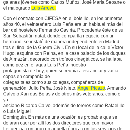
galanes jóvenes como Carlos Muñoz, José María Seoane o
el malogrado
Luis Arroyo.
Con el contrato con CIFESA en el bolsillo, en los primeros
años 40, el veinteañero Luis Peña era un habitual más del
bar del hostelero Fernando Gaviria. Procedente éste de su
San Sebastián natal, donde compartía negocio con un
hermano, se instaló de manera independiente en Madrid,
tras el final de la Guerra Civil. En su local de la calle Víctor
Hugo, esquina con Reina, en la casa palacio de los duques
de Almazán, decorado con trofeos cinegéticos, se hallaba
como pez en el agua Luis Peña, nuestro
protagonista de hoy, quien se reunía a escanciar y vaciar
copas en compañía de
colegas tales como sus colegas, compañeros de
generación, Julio Peña, José Nieto,
Ángel Picazo
, Armando
Calvo o Xan das Bolas y de otros más veteranos, como el
ya
anciano Ricardo Calvo, además de toreros como Rafaelillo
o Luis Miguel
Dominguín. En más de una ocasión es probable que se
dejaran caer por allí los dos directores que con mayor
frecuencia contaron en aquella época con los servicios de