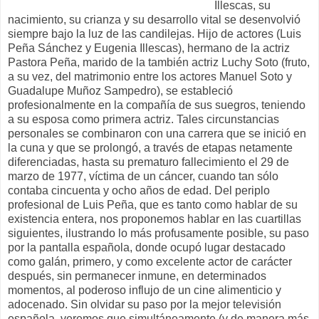
Illescas, su
nacimiento, su crianza y su desarrollo vital se desenvolvió
siempre bajo la luz de las candilejas. Hijo de actores (Luis
Peña Sánchez y Eugenia Illescas), hermano de la actriz
Pastora Peña, marido de la también actriz Luchy Soto (fruto,
a su vez, del matrimonio entre los actores Manuel Soto y
Guadalupe Muñoz Sampedro), se estableció
profesionalmente en la compañía de sus suegros, teniendo
a su esposa como primera actriz. Tales circunstancias
personales se combinaron con una carrera que se inició en
la cuna y que se prolongó, a través de etapas netamente
diferenciadas, hasta su prematuro fallecimiento el 29 de
marzo de 1977, víctima de un cáncer, cuando tan sólo
contaba cincuenta y ocho años de edad. Del periplo
profesional de Luis Peña, que es tanto como hablar de su
existencia entera, nos proponemos hablar en las cuartillas
siguientes, ilustrando lo más profusamente posible, su paso
por la pantalla española, donde ocupó lugar destacado
como galán, primero, y como excelente actor de carácter
después, sin permanecer inmune, en determinados
momentos, al poderoso influjo de un cine alimenticio y
adocenado. Sin olvidar su paso por la mejor televisión
española, veremos que simultáneamente (y de manera más