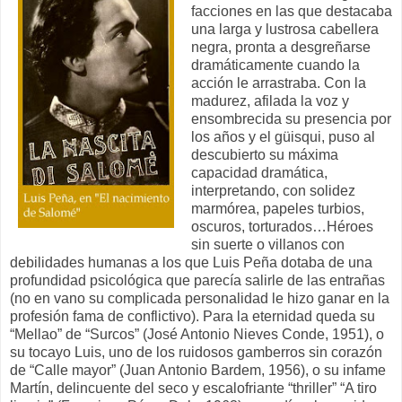
facciones en las que destacaba
una larga y lustrosa cabellera
negra, pronta a desgreñarse
dramáticamente cuando la
acción le arrastraba. Con la
madurez, afilada la voz y
ensombrecida su presencia por
los años y el güisqui, puso al
descubierto su máxima
capacidad dramática,
interpretando, con solidez
marmórea, papeles turbios,
oscuros, torturados…Héroes
sin suerte o villanos con
debilidades humanas a los que Luis Peña dotaba de una
profundidad psicológica que parecía salirle de las entrañas
(no en vano su complicada personalidad le hizo ganar en la
profesión fama de conflictivo). Para la eternidad queda su
“Mellao” de “Surcos” (José Antonio Nieves Conde, 1951), o
su tocayo Luis, uno de los ruidosos gamberros sin corazón
de “Calle mayor” (Juan Antonio Bardem, 1956), o su infame
Martín, delincuente del seco y escalofriante “thriller” “A tiro