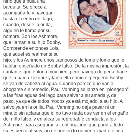
niño que tripula una
barquita. Se ofrece a
acompañarle y navegan
hasta el centro del lago,
cuando, desde la orilla,
alguien le llama por su
nombre. Son los Ashmore,
que llaman a su hijo Bobby.
Comprende entonces Lola
que aquel es realmente su
hijo, y los Ashmore unos tramposos de tomo y lomo que le
habían enseñado un Bobby falso. De la misma impresión, la
cantante, que entona muy bien, pero navega de pena, hace
que la barca zozobre y tanto ella como el pequeño Bobby
se van de cabeza al agua. Cuando parece que van a
ahogarse sin remedio, Paul Vanning se lanza en “plongeon”
a las frías aguas del lago para salvar a su amada y, de
paso, ya que de todos modos ya está mojado, a su hijo. A
salvo ya en la orilla, Paul Vanning no deja pasar ni un
minuto sin aclarar que él no tuvo nada que ver en el engaño
del niño falso, y en afear su reprobable conducta a los
Ashmore, para asegurar, a continuación, que pondrá todo
su esfuerzo al servicio de que en lo porvenir, madre e hijo