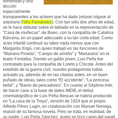
sonoridad y una
dicción
especialmente
transparentes a los actores que ha dado (véase/ oígase al
asturiano
Félix Fernández
). Con tan sólo dos años de edad,
se le hace debutar sobre el tablado en la representación de
“Casa de muñecas”, de Ibsen, con la compañía de Catalina
Bárcena, en un papel adecuado a su tan corta edad. Como
actor infantil continuó su labor nada menos que con
Margarita Xirgú, con quien trabajó en las funciones de
“Mariana Pineda”, “Campo de armiño” y “Marianela” en el
teatro Fontalba. Siendo un galán joven, Luis Peña fue
contratado para la compañía de Loreto y Chicote. Antes del
estallido de la guerra civil, nuestro protagonista había
actuado ya, además de en las citadas antes, en un buen
puñado de obras, tales como “El accidente”, “La princesa
bebé”, y “Barrio de pescadores”. En cuanto al Séptimo Arte,
de hacer caso a la base de datos IMDB, el debut
cinematográfico de Luis Peña Illescas se habría producido
en “La casa de la Troya”, versión de 1924 que el propio
Alfredo Pérez Lugin, en colaboración con Manuel Noriega,
realizó de su famosa novela. Pero se trata, en realidad, de
su padre, Luis Peña Sánchez, quien se hizo cargo del papel