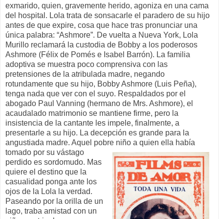
exmarido, quien, gravemente herido, agoniza en una cama
del hospital. Lola trata de sonsacarle el paradero de su hijo
antes de que expire, cosa que hace tras pronunciar una
única palabra: “Ashmore”. De vuelta a Nueva York, Lola
Murillo reclamará la custodia de Bobby a los poderosos
Ashmore (Félix de Pomés e Isabel Barrón). La familia
adoptiva se muestra poco comprensiva con las
pretensiones de la atribulada madre, negando
rotundamente que su hijo, Bobby Ashmore (Luis Peña),
tenga nada que ver con el suyo. Respaldados por el
abogado Paul Vanning (hermano de Mrs. Ashmore), el
acaudalado matrimonio se mantiene firme, pero la
insistencia de la cantante les impele, finalmente, a
presentarle a su hijo. La decepción es grande para la
angustiada madre. Aquel pobre niño a quien ella había
tomado por su
vástago
perdido es sordomudo. Mas
quiere el destino que la
casualidad ponga ante los
ojos de la Lola la verdad.
Paseando por la orilla de un
lago, traba amistad con un