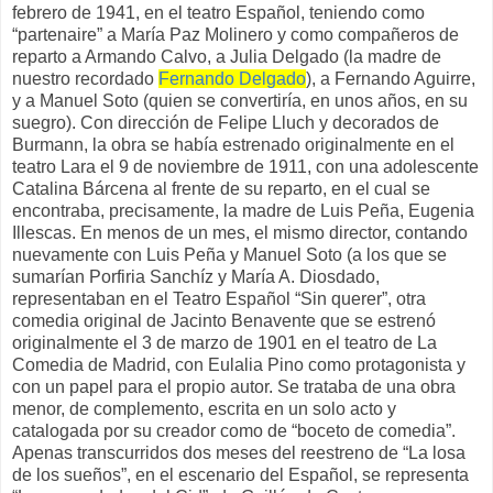
febrero de 1941, en el teatro Español, teniendo como
“partenaire” a María Paz Molinero y como compañeros de
reparto a Armando Calvo, a Julia Delgado (la madre de
nuestro recordado
Fernando Delgado
), a Fernando Aguirre,
y a Manuel Soto (quien se convertiría, en unos años, en su
suegro). Con dirección de Felipe Lluch y decorados de
Burmann, la obra se había estrenado originalmente en el
teatro Lara el 9 de noviembre de 1911, con una adolescente
Catalina Bárcena al frente de su reparto, en el cual se
encontraba, precisamente, la madre de Luis Peña, Eugenia
Illescas. En menos de un mes, el mismo director, contando
nuevamente con Luis Peña y Manuel Soto (a los que se
sumarían Porfiria Sanchíz y María A. Diosdado,
representaban en el Teatro Español “Sin querer”, otra
comedia original de Jacinto Benavente que se estrenó
originalmente el 3 de marzo de 1901 en el teatro de La
Comedia de Madrid, con Eulalia Pino como protagonista y
con un papel para el propio autor. Se trataba de una obra
menor, de complemento, escrita en un solo acto y
catalogada por su creador como de “boceto de comedia”.
Apenas transcurridos dos meses del reestreno de “La losa
de los sueños”, en el escenario del Español, se representa