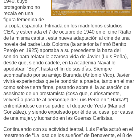
1940, cuyo
protagonismo no
recaía en una
figura femenina de
la copla española. Filmada en los madrileños estudios
CEA, y estrenada el 7 de octubre de 1940 en el cine Rialto
de la misma capital, esta nueva adaptación al cine de una
novela del padre Luis Coloma (la anterior la firmó Benito
Perojo en 1925) aportaba a su precedente la baza del
sonido para relatar la azarosa vida de Javier (Luis Peña),
desde que, siendo cadete, en la Academia Naval le
apodaban “Boy”, hasta el fin de sus días. Siempre
acompañado por su amigo Burunda (Antonio Vico), Javier
vivirá experiencias que le pondrán a prueba, tanto en el mar
como sobre tierra firme, pesando sobre él la acusación del
asesinato de un prestamista (cosa que, curiosamente,
volverá a pasarle al personaje de Luis Peña en “¡Harka!”),
enfrentándose con su padre, el duque de Yecla (Manuel
González), y siendo expulsado por él de su casa, por causa
de una mujer, y luchando en las Guerras Carlistas.
Continuando con su actividad teatral, Luis Peña actuó en el
reestreno de “La losa de los sueños” de Benavente, el 8 de