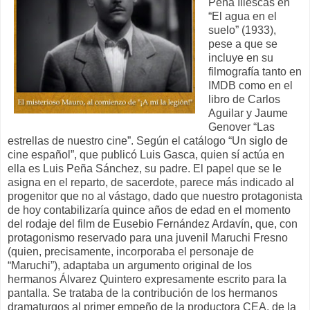
Peña Illescas en
“El agua en el
suelo” (1933),
pese a que se
incluye en su
filmografía tanto en
IMDB como en el
libro de Carlos
Aguilar y Jaume
Genover “Las
estrellas de nuestro cine”. Según el catálogo “Un siglo de
cine español”, que publicó Luis Gasca, quien sí actúa en
ella es Luis Peña Sánchez, su padre. El papel que se le
asigna en el reparto, de sacerdote, parece más indicado al
progenitor que no al vástago, dado que nuestro protagonista
de hoy contabilizaría quince años de edad en el momento
del rodaje del film de Eusebio Fernández Ardavín, que, con
protagonismo reservado para una juvenil Maruchi Fresno
(quien, precisamente, incorporaba el personaje de
“Maruchi”), adaptaba un argumento original de los
hermanos Álvarez Quintero expresamente escrito para la
pantalla. Se trataba de la contribución de los hermanos
dramaturgos al primer empeño de la productora CEA, de la