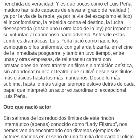
henchida de veracidad. Y es que pocos como el Luis Peña
maduro han sido capaces de elevar al grado de realidad (
ya por la vía de la rabia, ya por la vía del escapismo etílico)
el inconformismo, la rebeldía contra el destino, la lucha
desesperada (desde uno u otro lado de la ley) por imponer
su voluntad al caprichoso hado adverso. Antes de estas
cumbres dramáticas, Luis Peña lució como nadie los
esmoquins o los uniformes, con gallarda bizarría, en el cine
de la inmediata posguerra, y también tuvo tiempo, entre
unas y otras empresas, de rellenar su carrera con
prestaciones de mero trámite en films sin ambición artística,
sin abandonar nunca el teatro, que cultivó desde sus títulos
más clásicos hasta los más mundanos. Desde lo más
sublime, hasta lo más vulgar, siempre estuvo detrás de cada
papel que interpretó un actor extraordinario, excepcional:
Luis Peña.
Otro que nació actor
Sin salirnos de los reducidos límites de este rincón
internáutico (apenas) conocido como “Lady Filstrup”, nos
hemos venido encontrando con diversos ejemplos de
actores nacidos en el seno de una familia dedicada al oficio