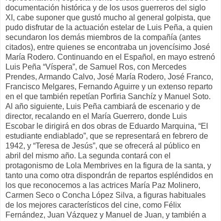
documentación histórica y de los usos guerreros del siglo
XI, cabe suponer que gustó mucho al general golpista, que
pudo disfrutar de la actuación estelar de Luis Peña, a quien
secundaron los demás miembros de la compañía (antes
citados), entre quienes se encontraba un jovencísimo José
María Rodero. Continuando en el Español, en mayo estrenó
Luis Peña “Víspera”, de Samuel Ros, con Mercedes
Prendes, Armando Calvo, José María Rodero, José Franco,
Francisco Melgares, Fernando Aguirre y un extenso reparto
en el que también repetían Porfiria Sanchíz y Manuel Soto.
Al año siguiente, Luis Peña cambiará de escenario y de
director, recalando en el María Guerrero, donde Luis
Escobar le dirigirá en dos obras de Eduardo Marquina, “El
estudiante endiablado”, que se representará en febrero de
1942, y “Teresa de Jesús”, que se ofrecerá al público en
abril del mismo año. La segunda contará con el
protagonismo de Lola Membrives en la figura de la santa, y
tanto una como otra dispondrán de repartos espléndidos en
los que reconocemos a las actrices María Paz Molinero,
Carmen Seco o Concha López Silva, a figuras habituales
de los mejores característicos del cine, como Félix
Fernández, Juan Vázquez y Manuel de Juan, y también a