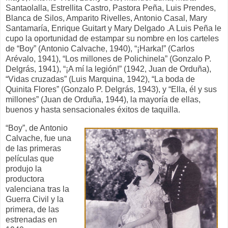
Santaolalla, Estrellita Castro, Pastora Peña, Luis Prendes,
Blanca de Silos, Amparito Rivelles,
Antonio Casal, Mary
Santamaría, Enrique Guitart y Mary Delgado .A Luis Peña le
cupo la oportunidad de estampar su nombre en los carteles
de “Boy” (Antonio Calvache, 1940), “¡Harka!” (Carlos
Arévalo, 1941), “Los millones de Polichinela” (Gonzalo P.
Delgrás, 1941), “¡A mí la legión!” (1942, Juan de Orduña),
“Vidas cruzadas” (Luis Marquina, 1942), “La boda de
Quinita Flores” (Gonzalo P. Delgrás, 1943), y “Ella, él y sus
millones” (Juan de Orduña, 1944), la mayoría de ellas,
buenos y hasta sensacionales éxitos de taquilla.
“Boy”, de Antonio
Calvache, fue una
de las primeras
películas que
produjo la
productora
valenciana tras la
Guerra Civil y la
primera, de las
estrenadas en