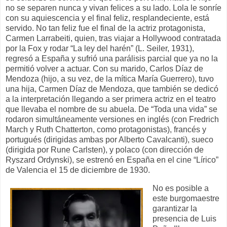
no se separen nunca y vivan felices a su lado. Lola le sonríe
con su aquiescencia y el final feliz, resplandeciente, está
servido. No tan feliz fue el final de la actriz protagonista,
Carmen Larrabeiti, quien, tras viajar a Hollywood contratada
por la Fox y rodar “La ley del harén” (L. Seiler, 1931),
regresó a España y sufrió una parálisis parcial que ya no la
permitió volver a actuar. Con su marido, Carlos Díaz de
Mendoza (hijo, a su vez, de la mítica María Guerrero), tuvo
una hija, Carmen Díaz de Mendoza, que también se dedicó
a la interpretación llegando a ser primera actriz en el teatro
que llevaba el nombre de su abuela. De “Toda una vida” se
rodaron simultáneamente versiones en inglés (con Fredrich
March y Ruth Chatterton, como protagonistas), francés y
portugués (dirigidas ambas por Alberto Cavalcanti), sueco
(dirigida por Rune Carlsten), y polaco (con dirección de
Ryszard Ordynski), se estrenó en España en el cine “Lírico”
de Valencia el 15 de diciembre de 1930.
No es posible a
este burgomaestre
garantizar la
presencia de Luis